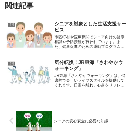
関連記事
シニアを対象とした生活支援サー
情報
ビス
市区町村や医療機関でシニア向けの健康
相談や予防接種が行われています。ま
た、健康促進のための運動プログラムな
ども提供されています。 自分に適したサ
ービスを利用することは、自宅でより長
く自立した生活を送ることにつながりま
気分転換！JR東海「さわやかウ
情報
す。
ォーキング」
JR東海「さわやかウォーキング」は、健
康的で楽しいライフスタイルを提供して
くれます。日常を離れ、心身をリフレッ
シュさせ、のんびりと歩きながら新しい
景色に出会いたい方には、ぜひ参加をお
すすめします。参加料は無料なので気軽
に参加することができます。
シニアの安心安全に必要な知識